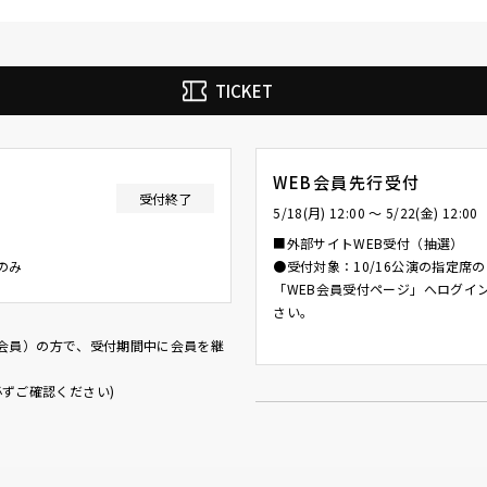
TICKET
WEB会員先行受付
受付終了
0
5/18(月) 12:00 〜 5/22(金) 12:00
■外部サイトWEB受付（抽選）
のみ
●受付対象：10/16公演の指定席
「WEB会員受付ページ」へログイ
さい。
（有料会員）の方で、受付期間中に会員を継
必ずご確認ください)