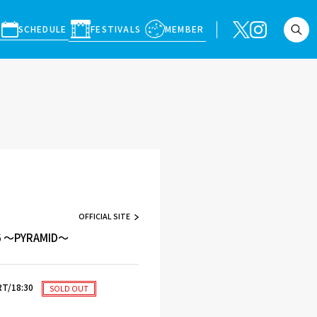
SCHEDULE
FESTIVALS
MEMBER
OFFICIAL SITE
26 〜PYRAMID〜
T/18:30
SOLD OUT