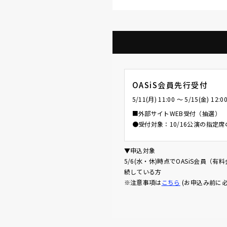
OASiS会員先行受付
5/11(月) 11:00 〜 5/15(金) 12:0
■外部サイトWEB受付（抽選）
●受付対象：10/16公演の指定席
▼申込対象
5/6(水・休)時点でOASiS会員
続している方
※注意事項は
こちら
(お申込み前に