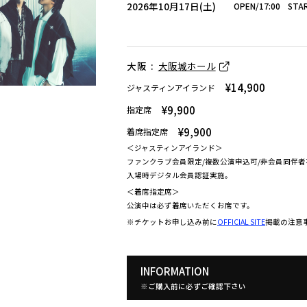
2026年10月17日(土)
OPEN/17:00
STAR
大阪 :
大阪城ホール
¥14,900
ジャスティンアイランド
¥9,900
指定席
¥9,900
着席指定席
＜ジャスティンアイランド＞
ファンクラブ会員限定/複数公演申込可/非会員同伴者
入場時デジタル会員認証実施。
＜着席指定席＞
公演中は必ず着席いただくお席です。
※チケットお申し込み前に
OFFICIAL SITE
掲載の注意
ウルフルズ
家入レオ
かりゆし58
Arakezuri
GLAY
INFORMATION
※ご購入前に必ずご確認下さい