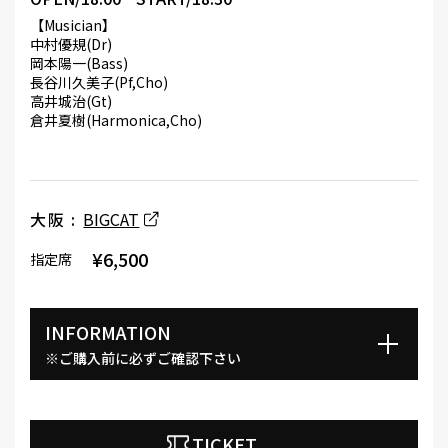
【Musician】
中村優規(Dr)
岡本陽一(Bass)
長谷川久美子(Pf,Cho)
高井城治(Gt)
倉井夏樹(Harmonica,Cho)
大阪 :
BIGCAT
¥6,500
指定席
INFORMATION
※ご購入前に必ずご確認下さい
TICKET