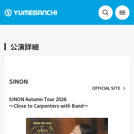
NEWS
公演詳細
LIVE
SINON
OFFICIAL SITE
SCHEDULE
SINON Autumn Tour 2026
～Close to Carpenters with Band～
FESTIVALS