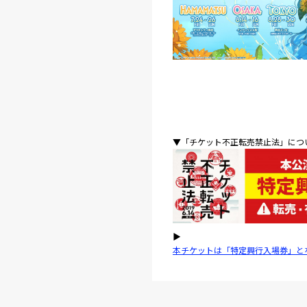
▼「チケット不正転売禁止法」について
▶
本チケットは「特定興行入場券」と