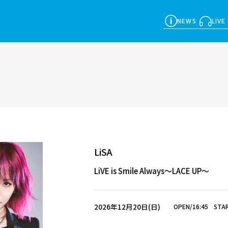
NEWS
LIVE
LiSA
LiVE is Smile Always～LACE UP～
2026年12月20日(日)
OPEN/16:45
STAR