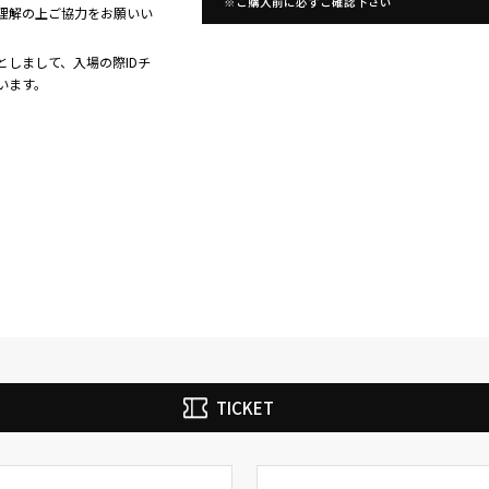
※ご購入前に必ずご確認下さい
理解の上ご協力をお願いい
しまして、入場の際IDチ
います。
ウルフルズ
家入レオ
かりゆし58
Arakezuri
GLAY
TICKET