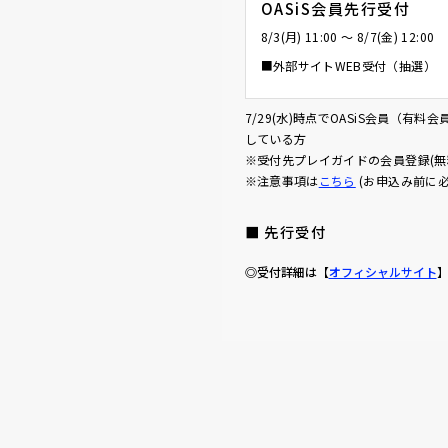
OASiS会員先行受付
8/3(月) 11:00 〜 8/7(金) 12:00
■外部サイトWEB受付（抽選）
7/29(水)時点でOASiS会員（有
している方
※受付先プレイガイドの会員登録(無
※注意事項は
こちら
(お申込み前に
■ 先行受付
◎受付詳細は【
オフィシャルサイト