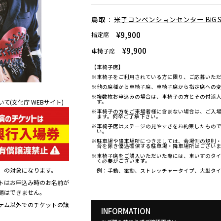
鳥取 :
米子コンベンションセンター BiG S
¥9,900
指定席
¥9,900
車椅子席
【車椅子席】
※車椅子をご利用されている方に限り、ご応募いた
※他の席種から車椅子席、車椅子席から指定席への
※複数枚お申込みの場合は、車椅子の方とその付添人
(文化庁 WEBサイト)
す。
※車椅子の方をご来場者様に含まない場合は、ご入
ます。何卒ご了承下さい。
※車椅子席はステージの見やすさをお約束したもの
い。
※駐車場や降車場所につきましては、会場側の規則
合を除き優遇確保する駐車場・降車場所はござい
※車椅子席をご購入いただいた際には、車いすのタ
く必要がございます。
」の対象になります。
例：手動、電動、ストレッチャータイプ、大型タ
トはお申込み時のお名前が
場はできません。
テム以外でのチケットの譲
INFORMATION