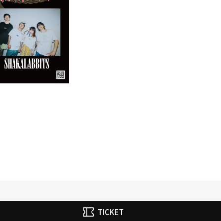
ウルフルズ
家入レオ
かりゆし58
Arakezuri
GLAY
TICKET