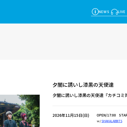
NEWS
LIVE
夕闇に誘いし漆黒の天使達
夕闇に誘いし漆黒の天使達『カチコミ
2026年11月15日(日)
OPEN/17:00
STAR
ｗ/
SHAKALABBITS