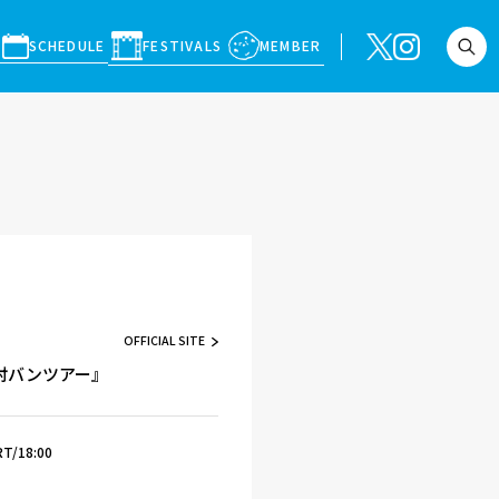
SCHEDULE
FESTIVALS
MEMBER
OFFICIAL SITE
対バンツアー』
T/18:00