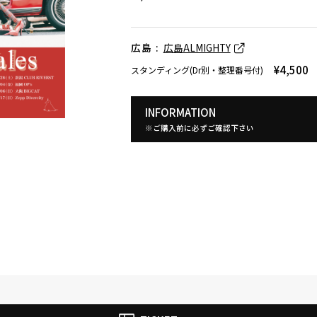
広島 :
広島ALMIGHTY
¥4,500
スタンディング(Dr別・整理番号付)
INFORMATION
※ご購入前に必ずご確認下さい
ウルフルズ
家入レオ
かりゆし58
Arakezuri
GLAY