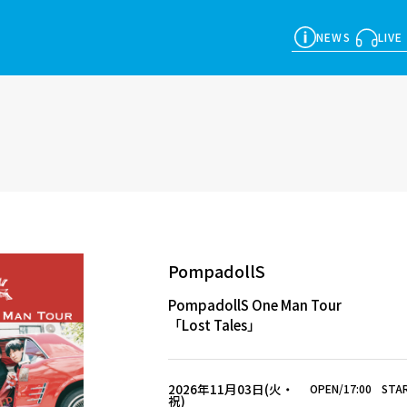
NEWS
LIVE
PompadollS
PompadollS One Man Tour
「Lost Tales」
2026年11月03日(火・
OPEN/17:00
STAR
祝)