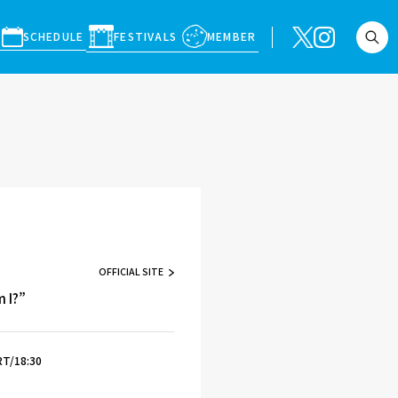
SCHEDULE
FESTIVALS
MEMBER
OFFICIAL SITE
 I?”
T/18:30