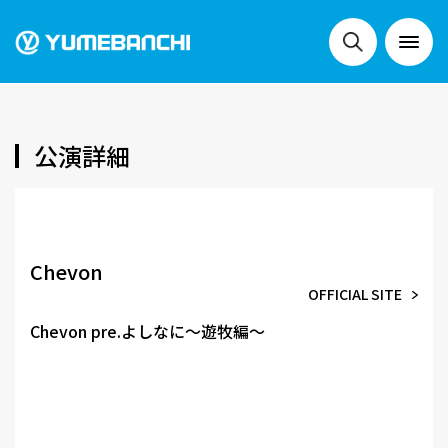
NEWS
公演詳細
LIVE
Chevon
OFFICIAL SITE
SCHEDULE
Chevon pre.よしなに〜遊牧編〜
FESTIVALS