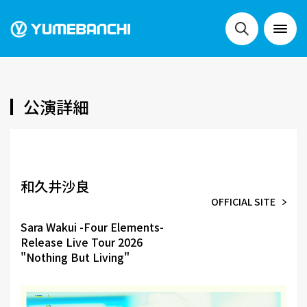
NEWS
公演詳細
LIVE
和久井沙良
OFFICIAL SITE
SCHEDULE
Sara Wakui -Four Elements-
Release Live Tour 2026
"Nothing But Living"
FESTIVALS