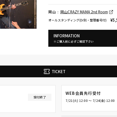
岡山 :
岡山CRAZY MAMA 2nd Room
¥5,
オールスタンディング(Dr別・整理番号付)
INFORMATION
※ご購入前に必ずご確認下さい
TICKET
ウルフルズ
家入レオ
かりゆし58
Arakezuri
GLAY
WEB会員先行受付
受付終了
0
7/21(火) 12:00 〜 7/24(金) 12:00