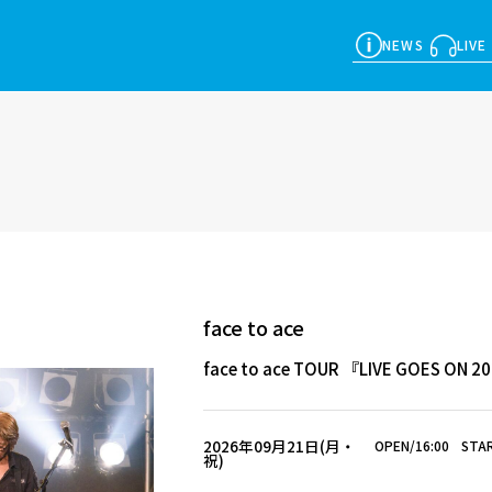
NEWS
LIVE
face to ace
face to ace TOUR 『LIVE GOES ON 2
2026年09月21日(月・
OPEN/16:00
STAR
祝)