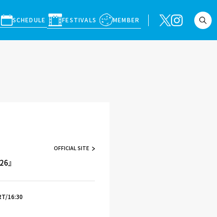
SCHEDULE
FESTIVALS
MEMBER
OFFICIAL SITE
026』
T/16:30