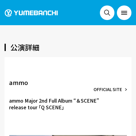
NEWS
公演詳細
LIVE
ammo
OFFICIAL SITE
SCHEDULE
ammo Major 2nd Full Album “＆SCENE”
release tour ｢Q SCENE｣
FESTIVALS