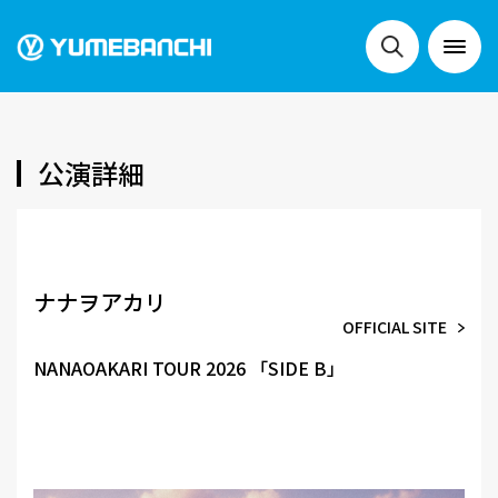
NEWS
公演詳細
LIVE
ナナヲアカリ
OFFICIAL SITE
SCHEDULE
NANAOAKARI TOUR 2026 「SIDE B」
FESTIVALS