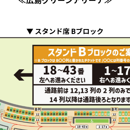
▼ スタンド席 Bブロック
ウルフルズ
家入レオ
かりゆし58
Arakezuri
GLAY