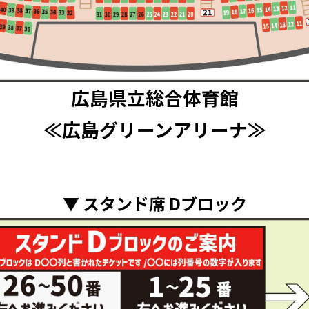
広島県立総合体育館
ウルフルズ
家入レオ
かりゆし58
Arakezuri
GLAY
≪広島グリーンアリーナ≫
▼ スタンド席 Dブロック