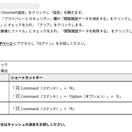
e Chromeの設定」をクリックし「設定」を開きます。
し「プライバシーとセキュリティ」欄の「閲覧履歴データを消去する」をクリックし
ル」にチェックを入れ、「クリア」をクリックします。
画像とファイル」にチェックを入れ、「閲覧履歴データを削除する」 をクリック
Pページ
にアクセスし「ログイン」をお試しください。
リック
う場合
ショートカットキー
⌘
「
Command（コマンド）」＋「R」
家入レオ
かりゆし58
Arakezuri
ウルフルズ
GLAY
⌘
「
Command（コマンド）」＋「Option（オプション）」＋「E」
⌘
「
Command（コマンド）」＋「R」
場合はキャッシュの消去をお試しください。