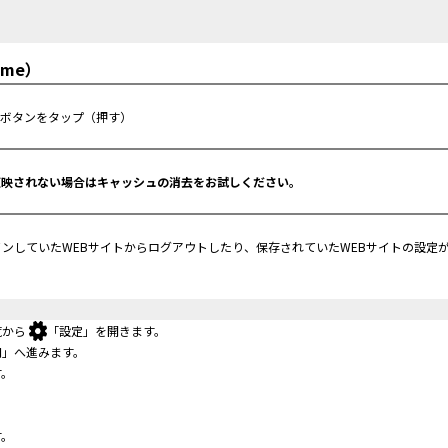
ome）
）
新ボタンをタップ（押す）
反映されない場合はキャッシュの消去をお試しください。
ンしていたWEBサイトからログアウトしたり、保存されていたWEBサイトの設定
覧から
「設定」を開きます。
知」へ進みます。
す。
す。