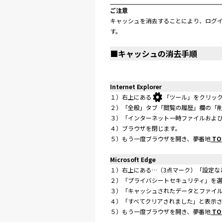
ご注意
キャッシュを消去することにより、ログイ
す。
■キャッシュの消去手順
Internet Explorer
１）右上にある
「ツール」をクリック
２）「全般」タブ「閲覧の履歴」欄の「
３）「インターネット一時ファイルおよび
４）ブラウザを閉じます。
５）もう一度ブラウザを開き、夢番地
TO
Microsoft Edge
１）右上にある…（3点マーク）「設定な
２）「プライバシートセキュリティ」を
３）「キャッシュされたデータとファイ
４）「すべてクリアされました」と表示
５）もう一度ブラウザを開き、夢番地
TO