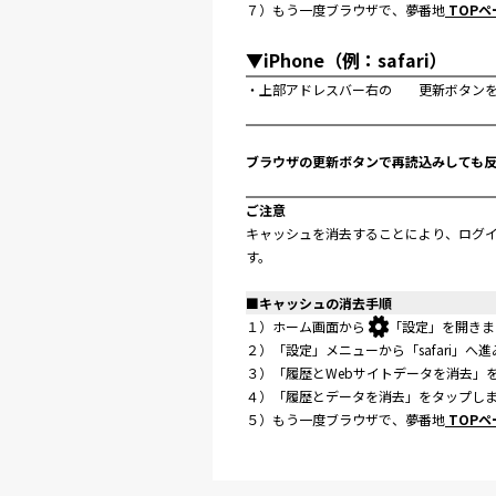
７）もう一度ブラウザで、夢番地
TOPペ
▼iPhone（例：safari）
・上部アドレスバー右の
更新ボタンを
ブラウザの更新ボタンで再読込みしても
ご注意
キャッシュを消去することにより、ログイ
す。
■キャッシュの消去手順
１）ホーム画面から
「設定」を開きま
２）「設定」メニューから「safari」へ
３）「履歴とWebサイトデータを消去」
４）「履歴とデータを消去」をタップし
５）もう一度ブラウザで、夢番地
TOPペ