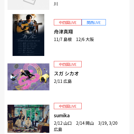
川
中四国LIVE
関西LIVE
舟津真翔
11/7 島根 12/6 大阪
中四国LIVE
スガ シカオ
2/11 広島
中四国LIVE
sumika
2/12 山口 2/14 岡山 3/19, 3/20
広島