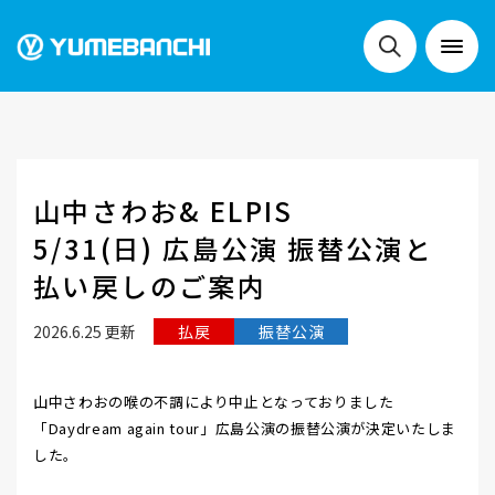
NEWS
山中さわお& ELPIS
LIVE
5/31(日) 広島公演 振替公演と
払い戻しのご案内
2026.6.25 更新
払戻
振替公演
SCHEDULE
山中さわおの喉の不調により中止となっておりました
「Daydream again tour」広島公演の振替公演が決定いたしま
FESTIVALS
した。