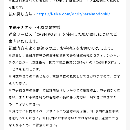
※配送引取されたお客様は、「Loppi」設置のローソン全店舗にて払戻し
可能です。
払い戻し方法：
https://l-tike.com/oc/lt/haraimodoshi/
▼
電子チケット引取のお客様
送金サービス「CASH POST」を使用した払い戻しについてご
案内いたします。
記載内容をよくお読みの上、お手続きをお願いいたします。
※送金は、金融庁管轄の資金移動業者である株式会社ＤＧフィナンシャル
テクノロジー（登録番号：関東財務局長第00094号）の「CASH POST」サ
ービスを利用します。
※件数単位での申請となり、枚数単位の払戻しはできかねますので、ご了
承ください。
※本手続き中の操作、ご登録内容はしっかりとご確認の上、お手続きくだ
さい。またお手続き時のお客様の不備に伴う対応は一切できかねますた
め、ご了承ください。
※受付サイト内マイページサイトでの登録が完了後、3日以内に返金手続
きを行ってください。3日以内にお手続きいただけない場合、返金ができ
なくなるため、ご留意ください。