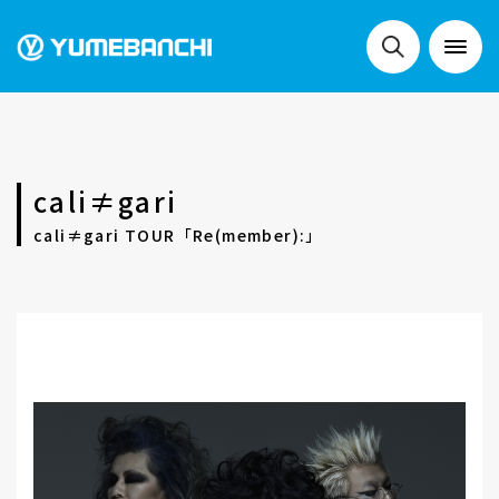
NEWS
cali≠gari
LIVE
cali≠gari TOUR「Re(member):」
SCHEDULE
FESTIVALS