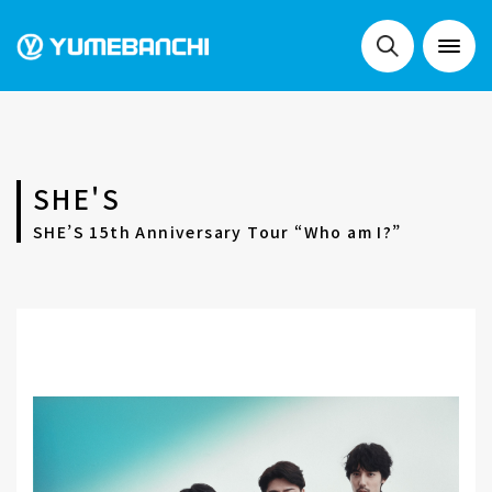
NEWS
SHE'S
LIVE
SHE’S 15th Anniversary Tour “Who am I?”
SCHEDULE
FESTIVALS