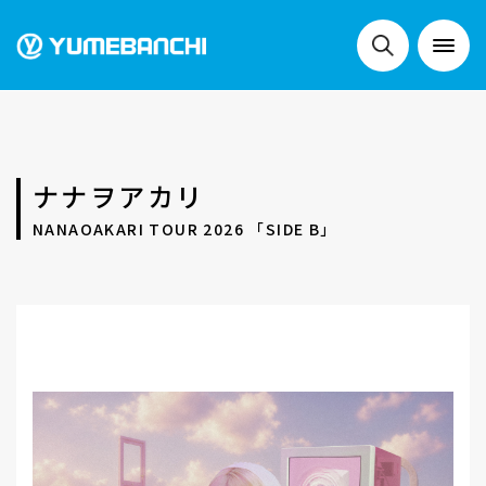
NEWS
ナナヲアカリ
LIVE
NANAOAKARI TOUR 2026 「SIDE B」
SCHEDULE
FESTIVALS